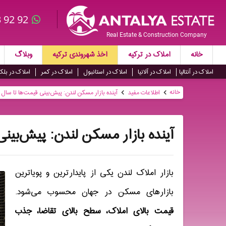
 92 92
Real Estate & Construction Company
خانه
املاک در ترکیه
اخذ شهروندی ترکیه
وبلاگ
املاک در آنتالیا
املاک در آلانیا
املاک در استانبول
املاک در کمر
املاک در بلک
خانه
اطلاعات مفید
آینده بازار مسکن لندن: پیش‌بینی قیمت‌ها تا سال ۲۰۳۰
آینده بازار مسکن لندن: پیش‌بینی قی
بازار املاک لندن یکی از پایدارترین و پویاترین
بازارهای مسکن در جهان محسوب می‌شود
.
قیمت بالای املاک، سطح بالای تقاضا، جذب