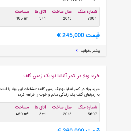
شماره ملک
سال ساخت
اتاق ها
مساحت
185 m²
3+1
2013
7884
قیمت 245,000 €
بیشتر بخوانید
خرید ویلا در كمر آنتالیا نزدیک زمین گلف
خريد ويلا در كمر آنتاليا نزديک زمين گلف :مشاعات این ویلا با است
به زمینهای گلف یک زندگی سالم و خوب را فراهم کرده
شماره ملک
سال ساخت
اتاق ها
مساحت
450 m²
3+1
2013
5697