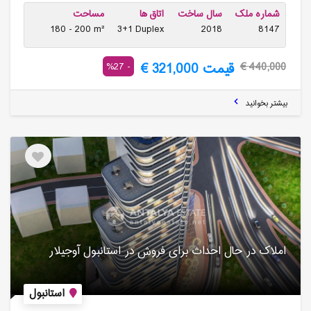
شماره ملک
سال ساخت
اتاق ها
مساحت
180 - 200 m²
3+1 Duplex
2018
8147
قیمت 321,000 €
- 27%
440,000 €
بیشتر بخوانید
املاک در حال احداث برای فروش در استانبول آوجیلار
استانبول