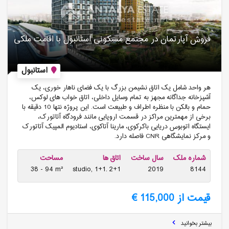
فروش آپارتمان در مجتمع مسکونی استانبول با اقامت ملکی
استانبول
هر واحد شامل یک اتاق نشیمن بزرگ با یک فضای ناهار خوری، یک
آشپزخانه جداگانه مجهز به تمام وسایل داخلی، اتاق خواب های لوکس،
حمام و بالکن با منظره اطراف و طبیعت است. این پروژه نتها 10 دقیقه با
برخی از مهمترین مراکز در قسمت اروپایی مانند فرودگاه آتاتورک،
ایستگاه اتوبوس دریایی باکرکوی، مارینا آتاکوی، استادیوم المپیک آتاتورک
و مرکز نمایشگاهی CNR فاصله دارد.
شماره ملک
سال ساخت
اتاق ها
مساحت
38 - 94 m²
studio, 1+1. 2+1
2019
8144
قیمت از 115,000 €
بیشتر بخوانید