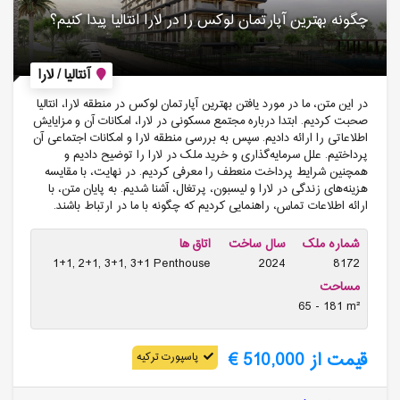
چگونه بهترین آپارتمان لوکس را در لارا انتالیا پیدا کنیم؟
آنتالیا / لارا
در این متن، ما در مورد یافتن بهترین آپارتمان لوکس در منطقه لارا، انتالیا
صحبت کردیم. ابتدا درباره مجتمع مسکونی در لارا، امکانات آن و مزایایش
اطلاعاتی را ارائه دادیم. سپس به بررسی منطقه لارا و امکانات اجتماعی آن
پرداختیم. علل سرمایه‌گذاری و خرید ملک در لارا را توضیح دادیم و
همچنین شرایط پرداخت منعطف را معرفی کردیم. در نهایت، با مقایسه
هزینه‌های زندگی در لارا و لیسبون، پرتغال، آشنا شدیم. به پایان متن، با
ارائه اطلاعات تماس، راهنمایی کردیم که چگونه با ما در ارتباط باشند.
شماره ملک
سال ساخت
اتاق ها
1+1, 2+1, 3+1, 3+1 Penthouse
2024
8172
مساحت
65 - 181 m²
قیمت از 510,000 €
پاسپورت ترکیه