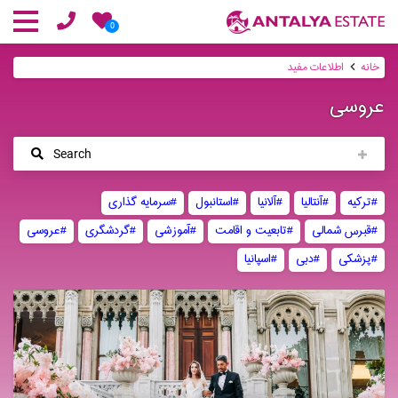
0
خانه
اطلاعات مفید
عروسی
Search
#ترکیه
#آنتالیا
#آلانیا
#استانبول
#سرمایه‌ گذاری
#قبرس شمالی
#تابعیت و اقامت
#آموزشی
#گردشگری
#عروسی
#پزشکی
#دبی
#اسپانیا