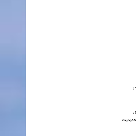
ر
ر
محدودیت