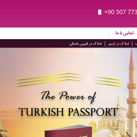
+90 507 773
تماس با ما
املاک در ازمیر
املاک در قبرس شمالی