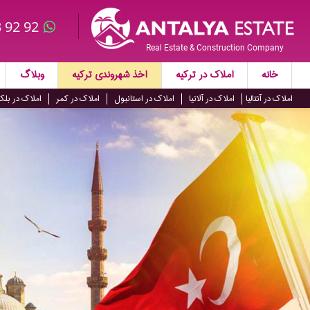
 92 92
Real Estate & Construction Company
خانه
املاک در ترکیه
اخذ شهروندی ترکیه
وبلاگ
املاک در آنتالیا
املاک در آلانیا
املاک در استانبول
املاک در کمر
املاک در بلک