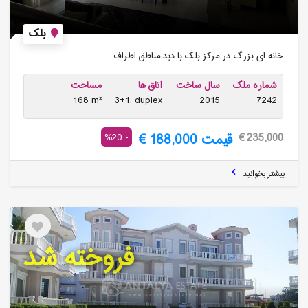
بلک
خانه ای بزرگ در مرکز بلک با دید مناطق اطراف
شماره ملک
سال ساخت
اتاق ها
مساحت
168 m²
3+1, duplex
2015
7242
قیمت 188,000 €
- 20%
235,000 €
بیشتر بخوانید
فروخته شد