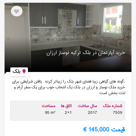
خرید آپارتمان در بلک ترکیه نوساز ارزان
بلک
،گونه های گیاهی زیبا فضای شهر بلک را زیباتر کرده . یافتن شرایطی برای
خرید ملک نوساز و ارزان در بلک یک انتخاب خوب برای یک سفر آرام و
لذت بخش است
شماره ملک
سال ساخت
اتاق ها
مساحت
95 m²
2+1
2017
7509
قیمت 145,000 €