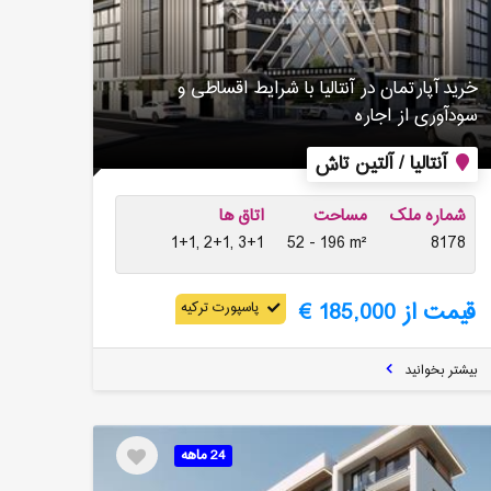
خرید آپارتمان در آنتالیا با شرایط اقساطی و
سودآوری از اجاره
آنتالیا / آلتین تاش
شماره ملک
مساحت
اتاق ها
1+1, 2+1, 3+1
52 - 196 m²
8178
قیمت از 185,000 €
پاسپورت ترکیه
بیشتر بخوانید
24 ماهه