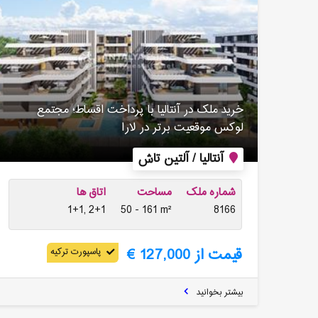
خرید ملک در آنتالیا با پرداخت اقساط؛ مجتمع
لوکس موقعیت برتر در لارا
آنتالیا / آلتین تاش
شماره ملک
مساحت
اتاق ها
1+1, 2+1
50 - 161 m²
8166
قیمت از 127,000 €
پاسپورت ترکیه
بیشتر بخوانید