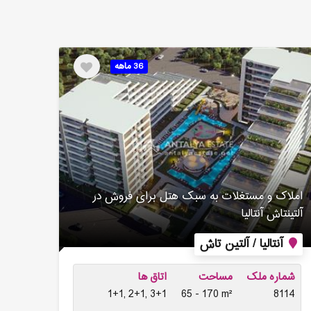
36 ماهه
املاک و مستغلات به سبک هتل برای فروش در
آلتینتاش آنتالیا
آنتالیا / آلتین تاش
شماره ملک
مساحت
اتاق ها
1+1, 2+1, 3+1
65 - 170 m²
8114