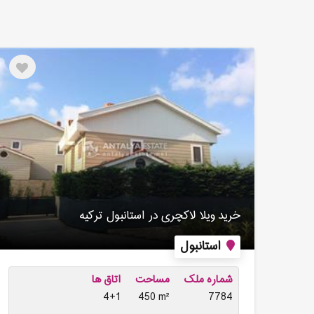
خرید ویلا لاکچری در استانبول ترکیه
استانبول
شماره ملک
مساحت
اتاق ها
4+1
450 m²
7784