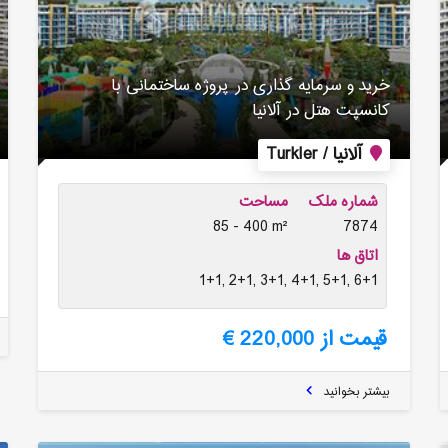
خرید و سرمایه گذاری در پروژه ساختمانی با
کانسپت هتل در آلانیا
آلانیا / Turkler
شماره ملک
مساحت
85 - 400 m²
7874
اتاق ها
1+1, 2+1, 3+1, 4+1, 5+1, 6+1
قیمت از 220,000 €
بیشتر بخوانید