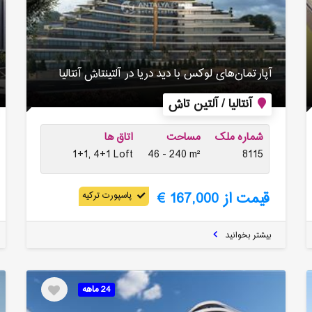
آپارتمان‌های لوکس با دید دریا در آلتینتاش آنتالیا
آنتالیا / آلتین تاش
شماره ملک
مساحت
اتاق ها
1+1, 4+1 Loft
46 - 240 m²
8115
قیمت از 167,000 €
پاسپورت ترکیه
بیشتر بخوانید
24 ماهه