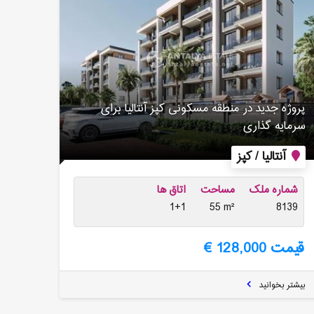
پروژه جدید در منطقه مسکونی کپز آنتالیا برای
سرمایه گذاری
آنتالیا / کپز
شماره ملک
مساحت
اتاق ها
1+1
55 m²
8139
قیمت 128,000 €
بیشتر بخوانید