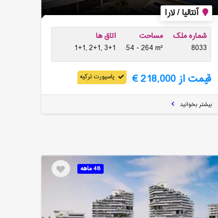
آنتالیا / لارا
شماره ملک
مساحت
اتاق ها
1+1, 2+1, 3+1
54 - 264 m²
8033
قیمت از 218,000 €
پاسپورت ترکیه
بیشتر بخوانید
48 ماهه