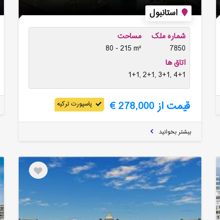
استانبول
شماره ملک
مساحت
80 - 215 m²
7850
اتاق ها
1+1, 2+1, 3+1, 4+1
قیمت از 278,000 €
پاسپورت ترکیه
بیشتر بخوانید