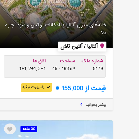
خانه‌های مدرن آنتالیا با امکانات لوکس و سود اجاره
بالا
آنتالیا / آلتین تاش
شماره ملک
مساحت
اتاق ها
1+1, 2+1, 3+1
45 - 168 m²
8179
قیمت از 155,000 €
پاسپورت ترکیه
بیشتر بخوانید
30 ماهه