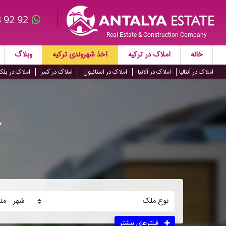
 92 92
Real Estate & Construction Company
خانه
املاک در ترکیه
اخذ شهروندی ترکیه
وبلاگ
املاک در آنتالیا
املاک در آلانیا
املاک در استانبول
املاک در کمر
املاک در بلک
خ
فیلترهای بیشتر