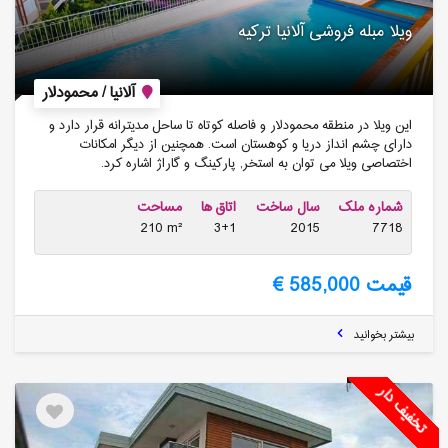
ویلا مبله فروشی آلانیا ترکیه
آلانیا / محمودلار
این ویلا در منطقه محمودلار و فاصله کوتاه تا ساحل مدیترانه قرار دارد و
دارای چشم انداز دریا و کوهستان است. همچنین از دیگر امکانات
اختصاصی ویلا می توان به استخر, پارکینگ و گاراژ اشاره کرد.
شماره ملک
سال ساخت
اتاق ها
مساحت
210 m²
3+1
2015
7718
قیمت 585,000 €
بیشتر بخوانید
تخفیف دار