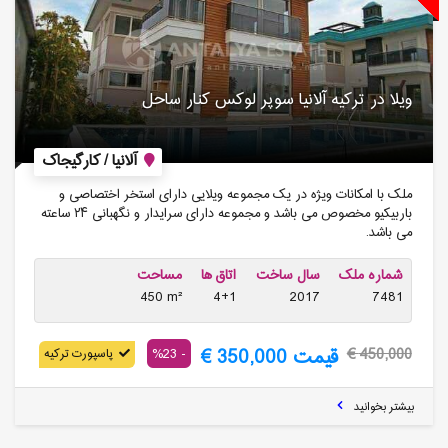
ویلا در ترکیه آلانیا سوپر لوکس کنار ساحل
آلانیا / کارگیجاک
ملک با امکانات ویژه در یک مجموعه ویلایی دارای استخر اختصاصی و
باربیکیو مخصوص می باشد و مجموعه دارای سرایدار و نگهبانی ۲۴ ساعته
می باشد.
شماره ملک
سال ساخت
اتاق ها
مساحت
450 m²
4+1
2017
7481
قیمت 350,000 €
- 23%
450,000 €
پاسپورت ترکیه
بیشتر بخوانید