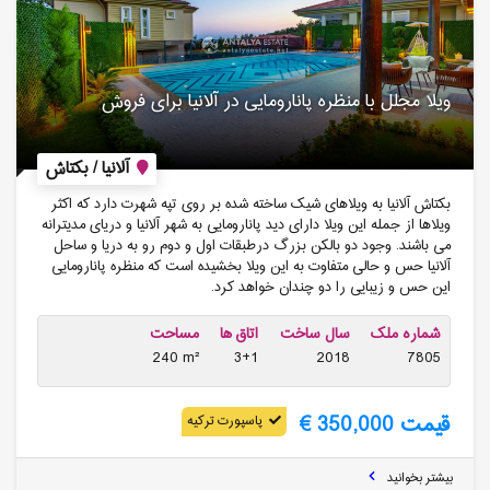
ویلا مجلل با منظره پانارومایی در آلانیا برای فروش
آلانیا / بکتاش
بکتاش آلانیا به ویلاهای شیک ساخته شده بر روی تپه شهرت دارد که اکثر
ویلاها از جمله این ویلا دارای دید پانارومایی به شهر آلانیا و دریای مدیترانه
می باشند. وجود دو بالکن بزرگ درطبقات اول و دوم رو به دریا و ساحل
آلانیا حس و حالی متفاوت به این ویلا بخشیده است که منظره پانارومایی
این حس و زیبایی را دو چندان خواهد کرد.
شماره ملک
سال ساخت
اتاق ها
مساحت
240 m²
3+1
2018
7805
قیمت 350,000 €
پاسپورت ترکیه
بیشتر بخوانید