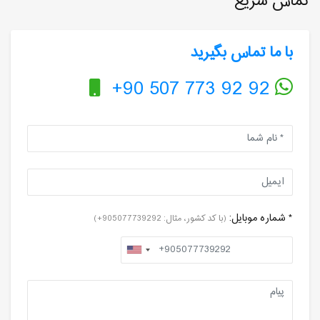
تماس سریع
با ما تماس بگیرید
+90 507 773 92 92
* شماره موبایل:
(با کد کشور، مثال: 905077739292+)