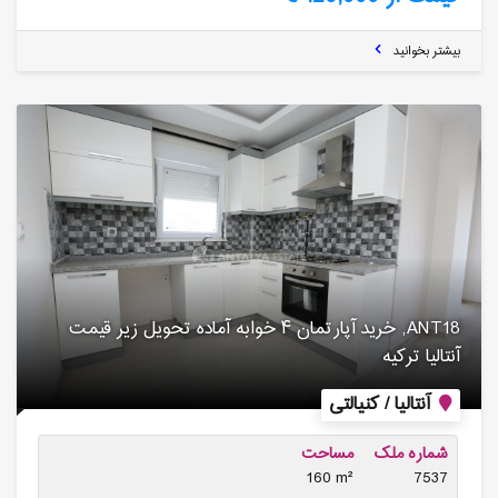
بیشتر بخوانید
ANT18, خرید آپارتمان ۴ خوابه آماده تحویل زیر قیمت
آنتالیا ترکیه
آنتالیا / کنیالتی
شماره ملک
مساحت
160 m²
7537