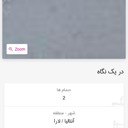
Zoom
در یک نگاه
حمام ها
2
شهر - منطقه
آنتالیا / لارا