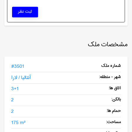
ثبت نظر
مشخصات ملک
شماره ملک
#3501
شهر - منطقه:
آنتالیا / لارا
اتاق ها:
3+1
بالکن:
2
حمام ها:
2
مساحت:
175 m²