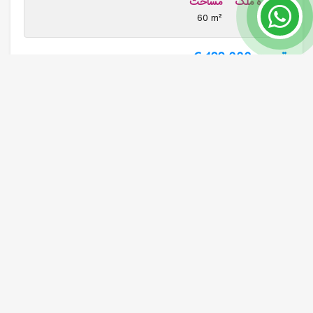
شماره ملک
مساحت
60 m²
7303
قیمت 122,000 €
بیشتر بخوانید
ANT27, لارا آنتالیا آپارتمانهای فروشی بزرگ و هوشمند