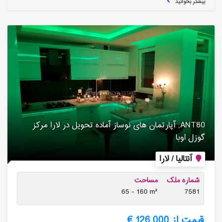
بیشتر بخوانید
ANT80, آپارتمان های نوساز آماده تحویل در لارا مرکز
گوزل اوبا
آنتالیا / لارا
شماره ملک
مساحت
65 - 160 m²
7581
قیمت از 126,000 €