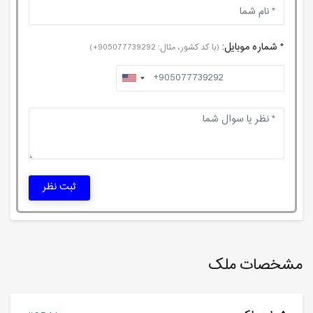
* شماره موبایل:
(با کد کشور، مثال: 905077739292+)
ثبت نظر
مشخصات ملک