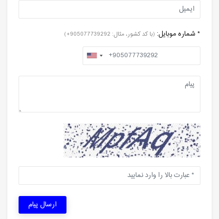
* شماره موبایل:
(با کد کشور، مثال: 905077739292+)
ارسال پیام