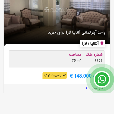
واحد آپارتمانی آنتالیا لارا برای خرید
آنتالیا / لارا
شماره ملک
مساحت
75 m²
7757
قیمت 148,000 €
پاسپورت ترکیه
بیشتر بخوانید