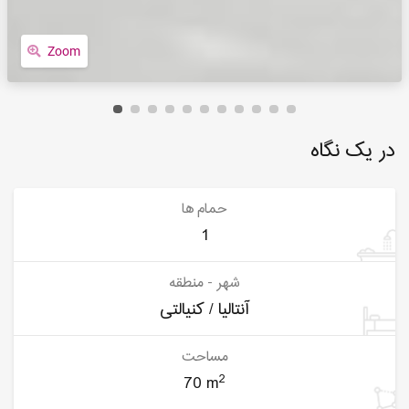
Zoom
در یک نگاه
حمام ها
1
شهر - منطقه
آنتالیا / کنیالتی
مساحت
2
70 m