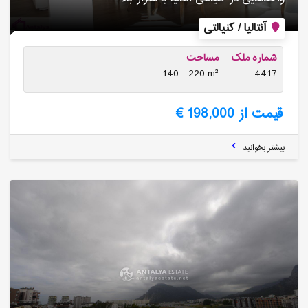
آنتالیا / کنیالتی
شماره ملک
مساحت
140 - 220 m²
4417
قیمت از 198,000 €
بیشتر بخوانید