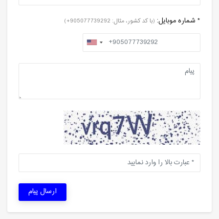
* شماره موبایل:
(با کد کشور، مثال: 905077739292+)
ارسال پیام