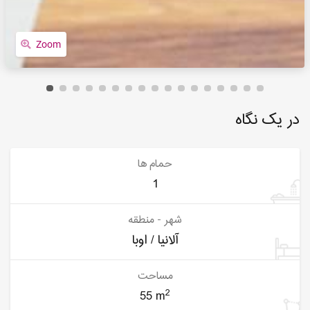
Zoom
در یک نگاه
حمام ها
1
شهر - منطقه
آلانیا / اوبا
مساحت
2
55 m