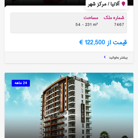
آلانیا / مرکز شهر
شماره ملک
مساحت
54 - 231 m²
7467
قیمت از 122,500 €
بیشتر بخوانید
24 ماهه