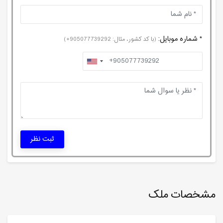
* شماره موبایل:
(با کد کشور، مثال: 905077739292+)
ثبت نظر
مشخصات ملک