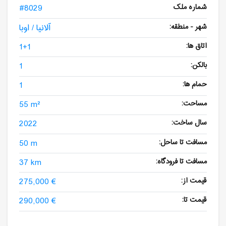
شماره ملک
#8029
شهر - منطقه:
آلانیا / اوبا
اتاق ها:
1+1
بالکن:
1
حمام ها:
1
مساحت:
55 m²
سال ساخت:
2022
مسافت تا ساحل:
50 m
مسافت تا فرودگاه:
37 km
قیمت از:
275,000 €
قیمت تا:
290,000 €