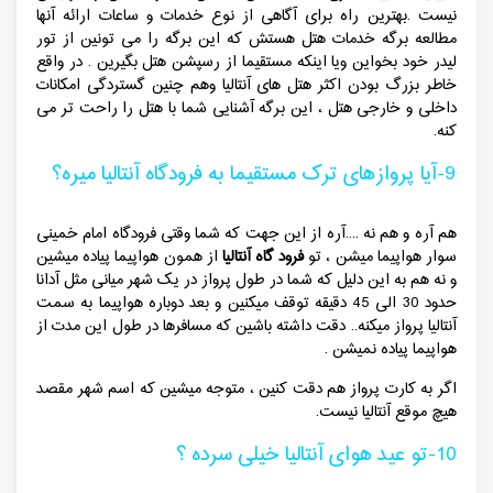
نیست .بهترین راه برای آگاهی از نوع خدمات و ساعات ارائه آنها
مطالعه برگه خدمات هتل هستش که این برگه را می تونین از تور
لیدر خود بخواین ویا اینکه مستقیما از رسپشن هتل بگیرین . در واقع
خاطر بزرگ بودن اکثر هتل های آنتالیا وهم چنین گستردگی امکانات
داخلی و خارجی هتل ، این برگه آشنایی شما با هتل را راحت تر می
کنه.
9-آیا پروازهای ترک مستقیما به فرودگاه آنتالیا میره؟
هم آره و هم نه ....آره از این جهت که شما وقتی فرودگاه امام خمینی
سوار هواپیما میشن ، تو
فرود گاه آنتالیا
از همون هواپیما پیاده میشین
و نه هم به این دلیل که شما در طول پرواز در یک شهر میانی مثل آدانا
حدود 30 الی 45 دقیقه توقف میکنین و بعد دوباره هواپیما به سمت
آنتالیا پرواز میکنه.. دقت داشته باشین که مسافرها در طول این مدت از
هواپیما پیاده نمیشن .
اگر به کارت پرواز هم دقت کنین ، متوجه میشین که اسم شهر مقصد
هیچ موقع آنتالیا نیست.
10-تو عید هوای آنتالیا خیلی سرده ؟