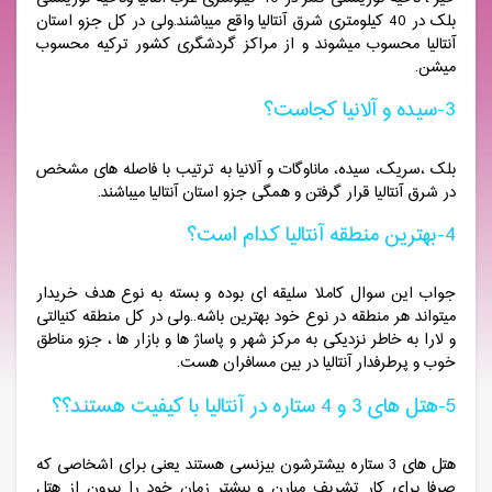
بلک در 40 کیلومتری شرق آنتالیا واقع میباشند.ولی در کل جزو استان
آنتالیا محسوب میشوند و از مراکز گردشگری کشور ترکیه محسوب
میشن.
3-سیده و آلانیا کجاست؟
بلک ،سریک، سیده، ماناوگات و آلانیا به ترتیب با فاصله های مشخص
در شرق آنتالیا قرار گرفتن و همگی جزو استان آنتالیا میباشند.
4-بهترین منطقه آنتالیا کدام است؟
جواب این سوال کاملا سلیقه ای بوده و بسته به نوع هدف خریدار
میتواند هر منطقه در نوع خود بهترین باشه..ولی در کل منطقه کنیالتی
و لارا به خاطر نزدیکی به مرکز شهر و پاساژ ها و بازار ها ، جزو مناطق
خوب و پرطرفدار آنتالیا در بین مسافران هست.
5-هتل های 3 و 4 ستاره در آنتالیا با کیفیت هستند؟؟
هتل های 3 ستاره بیشترشون بیزنسی هستند یعنی برای اشخاصی که
صرفا برای کار تشریف میارن و بیشتر زمان خود را بیرون از هتل