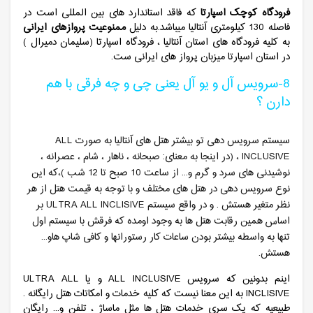
فرودگاه کوچک اسپارتا
که فاقد استاندارد های بین المللی است در
فاصله 130 کیلومتری آنتالیا میباشد.به دلیل
ممنوعیت پروازهای ایرانی
به کلیه فرودگاه های استان آنتالیا ، فرودگاه اسپارتا (سلیمان دمیرال )
در استان اسپارتا میزبان پرواز های ایرانی ست.
8-سرویس آل و یو آل یعنی چی و چه فرقی با هم
دارن ؟
سیستم سرویس دهی تو بیشتر هتل های آنتالیا به صورت ALL
INCLUSIVE ، (در اینجا به معنای: صبحانه ، ناهار ، شام ، عصرانه ،
نوشیدنی های سرد و گرم و... از ساعت 10 صبح تا 12 شب )،که این
نوع سرویس دهی در هتل های مختلف و با توجه به قیمت هتل از هر
نظر متغیر هستش . و در واقع سیستم ULTRA ALL INCLISIVE بر
اساس همین رقابت هتل ها به وجود اومده که فرقش با سیستم اول
تنها به واسطه بیشتر بودن ساعات کار رستورانها و کافی شاپ هاو...
هستش.
اینم بدونین که سرویس ALL INCLUSIVE و یا ULTRA ALL
INCLISIVE به این معنا نیست که کلیه خدمات و امکاتات هتل رایگانه .
طبیعیه که یک سری خدمات هتل ها مثل ماساژ ، تلفن و... رایگان