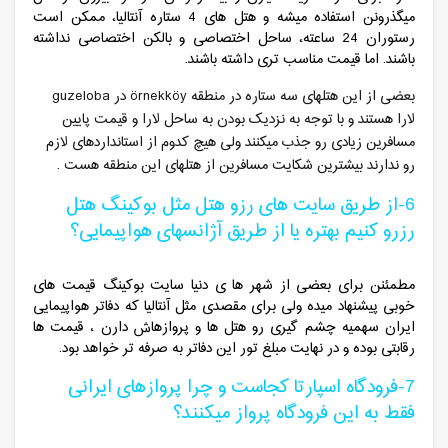
میگذرونن استفاده میشه و هتل های 4 ستاره آنتالیا، ممکن است
رستوران 24 ساعته، ساحل اختصاصی و بالکن اختصاصی نداشته
باشند. اما قیمت مناسب تری داشته باشند.
بعضی از این هتلهای سه ستاره در منطقه örnekköy در guzeloba
لارا هستند و با توجه به نزدیک بودن به ساحل لارا و قیمت پایین
مسافرین زیادی رو جذب میکنند ولی هیچ کدوم از استانداردهای لازم
رو ندارند بیشترین شکایت مسافرین از هتلهای این منطقه هست .
6-از طریق سایت های رزو هتل مثل بوکینگ هتل
رزرو کنیم بهتره یا از طریق آژانسهای هواپیمایی؟
مطمئنن برای بعضی از شهر ها ی دنیا سایت بوکینگ قیمت های
خوبی پیشنهاد میده ولی برای مقصدی مثل آنتالیا که دفاتر هواپیمایی
ایران سهمیه چشم گیری رو هتل ها و پروازهاش دارن ، قیمت ها
رقابتی بوده و در نهایت مبلغ تور این دفاتر به صرفه تر خواهد بود.
7-فرودگاه اسپارتا کجاست و چرا پروازهای ایرانی
فقط به این فرودگاه پرواز میکنند؟