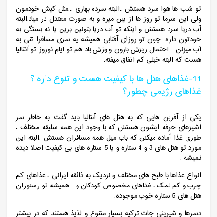
تو شب ها هوا سرد هستش ..البته سرده بهاری ...مثل کیش خودمون
ولی این سرما تو روز ها از بین میره و به صورت معتدل در میاد.البته
آب دریا سرد هستش و اینکه تو آب دریا بتونین برین یا نه بستگی به
خودتون داره .چون تو روزای آفتابی همیشه یه سری مسافرا تنی به
آب میزنن .. احتمال ریزش بارون و وزش باد هم تو ایام نوروز تو آنتالیا
هست که البته خیلی کم اتفاق میفته.
11-غذاهای هتل ها با کیفیت هست و تنوع داره ؟
غذاهای رژیمی چطور؟
یکی از آفرین هایی که به هتل های آنتالیا باید گفت به خاطر سر
آشپزهای حرفه ایشون هستش که با وجود این همه سلیقه مختلف ،
طوری غذا آماده میکنن که باب میل همه مسافران هستش .البته این
مورد تو هتل های 3 و 4 ستاره و یا 5 ستاره های بی کیفیت اصلا دیده
نمیشه .
انواع غذاها با طبخ های مختلف و نزدیک به ذائقه ایرانی ، غذاهای کم
چرب و کم نمک ، غذاهای مخصوص کودکان و .. همیشه تو رستوران
هتل های 5 ستاره خوب موجوده.
دسرها و شیرینی جات ترکیه بسیار متنوع و لذیذ هستند که در بیشتر