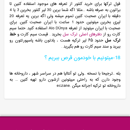
قول ترکها برای خرید کنتور از تعرفه های موجود استفاده کنین تا
براتون به صرفه باشه ...مثلا اگه شما برین 30 لیر کنتور بخرین 3 یا 4
دقیقه با ایران صحبت کنین تموم میشه ولی اگه برین یه تعرفه 20
لیری بخرین میتونین حدود 1 ساعت با ایران صحبت کنین. برای
صحبت با ایران میتونید از تعرفه Alo DÜnya استفاده کنید. حتما سیم
کارت رو از
دفترهای اصلی ترک سل
بخرید . قیمت سیم کارت و
خط
ترک سل
حدود ۶۵ لیر ترکیه هست ، یادتون باشه پاسپورتتون رو
ببرید و سند سیم کارت رو هم بگیرید .
18-میتونیم با خودمون قرص ببریم ؟
بله ..ترجیحا با نسخه ..ولی تو آنتالیا هم در سراسر شهر ، داروخانه ها
وجود دارن که به راحتی مییتونین ازشون دارو تهیه کنین ... به
داروخانه تو ترکیه اجزانه میگن .eczane