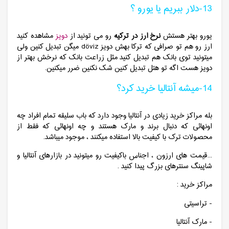
13-دلار ببریم یا یورو ؟
یورو بهتر هستش
نرخ ارز در ترکیه
رو می تونید از
دویز
مشاهده کنید
ارز رو هم تو صرافی که ترکا بهش دویز döviz میگن تبدیل کنین ولی
میتونید توی بانک هم تبدیل کنید مثل زراعت بانک که نرخش بهتر از
دویز هست اگه تو هتل تبدیل کنین شک نکنین ضرر میکنین.
14-میشه آنتالیا خرید کرد؟
بله مراکز خرید زیادی در آنتالیا وجود دارد که باب سلیقه تمام افراد چه
اونهائی که دنبال برند و مارک هستند و چه اونهائی که فقط از
محصولات ترک با کیفیت بالا استفاده میکنند ، موجود میباشد.
...قیمت های ارزون ، اجناس باکیفیت رو میتونید در بازارهای آنتالیا و
شاپینگ سنترهای بزرگ پیدا کنید .
مراکز خرید :
- تراسیتی
- مارک آنتالیا