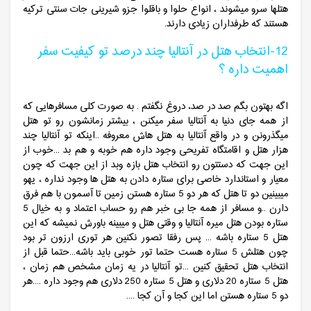
هتلها سرو میشوند ، انواع حلوا و باقلوا جزو شیرینی جات سنتی ترکیه
هستند که طرفداران زیادی دارند.
12-انتخاب هتل در آنتالیا چند درصد تو کیفیت سفر
اهمیت داره ؟
اگه بهتون بگم صد در صد، دروغ نگفتم . به صورت کلی مسافرهایی که
از همه جای دنیا به آنتالیا سفر میکنن ، بیشتر زمانشون رو تو هتل
میگذرونن و در واقع آنتالیا به هتل هاش معروفه ..اینکه تو آنتالیا چند
هزار هتل و اقامتگاه تفریحی وجود داره هم خوبه و هم بد ...خوب از
این جهت که دستتون رو انتخاب هتل بازه وبد از این جهت که چون
معیار و استاندارد خاصی برای ستاره دادن به هتل ها وجود نداره ، یهو
میبینین دو تا هتل که هر دو 5 ستاره هستن زمین تا آسمون با هم فرق
دارن ..و مسافر از همه جا بی خبر هم رو حساب اعتماد و به خیال 5
ستاره بودن هتل میره آنتالیا و وقتی هتل و میبینه باورش نمیشه که این
هتل 5 ستاره باشه ... پس رفقا تصور نکنین هر توری ارزون تر بود
چون هتلش 5 ستاره هست حتما تور خوبی باید باشه...حتما قبل از
انتخاب هتل تحقیق کنین ...تو آنتالیا در یه زمان مشخص هم زمان ،
هتل 5 ستاره 20 دلاری و هتل 5 ستاره 250 دلاری هم وجود داره ....هر
دو 5 ستاره هستن اما این کجا و آن کجا ....