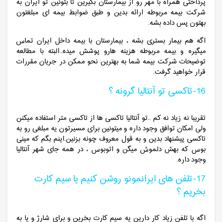
پرداختی همراه با مهر رو از بیمارستان بگیرین تا بتونین تو ایران به
شرکت بیمه مربوطه ارائه بدین و طبق ضوابط بیمه ای مبلغتون
بهتون پس داده بشه.
اگه هم بیمار بستری بشه ، بیمارستان با بیمه داخل ایران تماس
میگیره و بیمه مربوطه هزینه هارو پوشش میده..البته با مطالعه
توضیحات شرکت بیمه شما به بهترین نحو ممکن در جریان مقررات
قرار خواهید گرفت.
16-تاکسی تو آنتالیا گرونه ؟
تقریبا نه زیاد نه کم ..تو آنتالیا تاکسی ها از تاکسی متر استفاده میکنن
ولی امکان توافق وجود داره و میتونین برای مسیرتون یه مبلغی رو به
تاکسی پیشنهاد بدین و به قول معروف چونه بزنین.اینم بگم که مینی
بوس که بهش دلموش میگن و اتوبوس ، در همه جای شهر آنتالیا
وجود داره.
17-تلفن های ایرانمونو روشن کنیم یا سیم کارت
بخریم ؟
اگه با تلفن زیاد کار دارین یه سیم کارت بخرین و برای شارژ و یا به