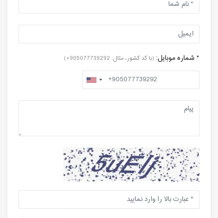
* شماره موبایل:
(با کد کشور، مثال: 905077739292+)