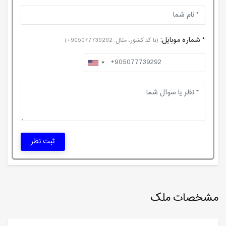
* شماره موبایل:
(با کد کشور، مثال: 905077739292+)
ثبت نظر
مشخصات ملک