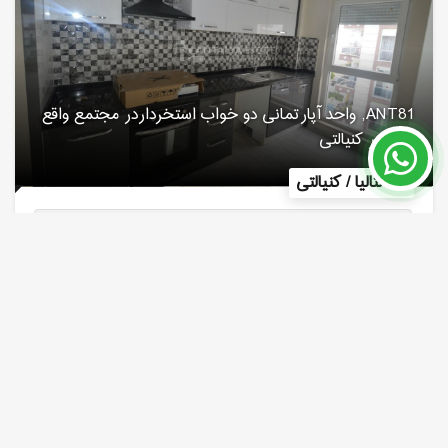
ANT81, واحد آپارتمانی دو خواب استخرداردر مجتمع واقع
شده در کنیالتی
آنتالیا / کنیالتی
شماره ملک
مساحت
90 m²
7583
قیمت 125,000 €
بیشتر بخوانید