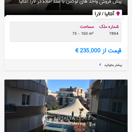
پیش فروش واحد های لوکس با سند آماده در لارا آنتالیا
آنتالیا / لارا
شماره ملک
مساحت
75 - 150 m²
7894
قیمت از 235,000 €
بیشتر بخوانید