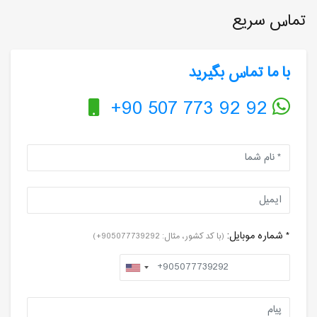
تماس سریع
با ما تماس بگیرید
+90 507 773 92 92
* شماره موبایل:
(با کد کشور، مثال: 905077739292+)