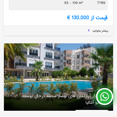
55 - 130 m²
7789
قیمت از 130,000 €
بیشتر بخوانید
ANT103, آپارتمان های نوساز منطقه درحال توسعه
ساریسو آنتالیا
آنتالیا / کنیالتی