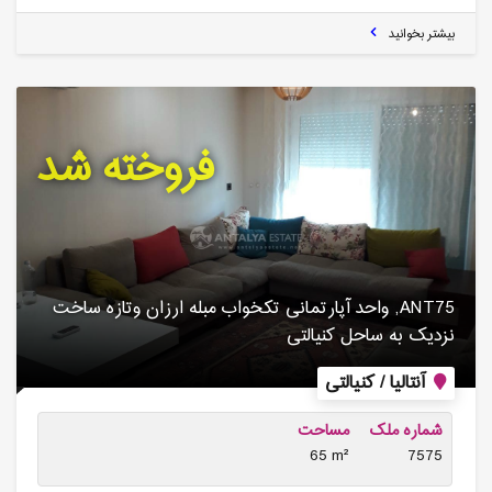
بیشتر بخوانید
فروخته شد
ANT75, واحد آپارتمانی تکخواب مبله ارزان وتازه ساخت
نزدیک به ساحل کنیالتی
آنتالیا / کنیالتی
شماره ملک
مساحت
65 m²
7575