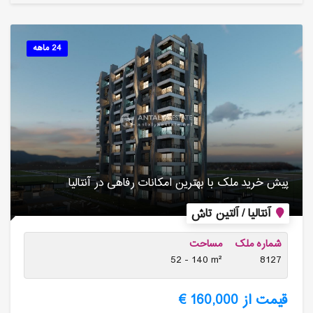
24 ماهه
پیش خرید ملک با بهترین امکانات رفاهی در آنتالیا
آنتالیا / آلتین تاش
شماره ملک
مساحت
52 - 140 m²
8127
قیمت از 160,000 €