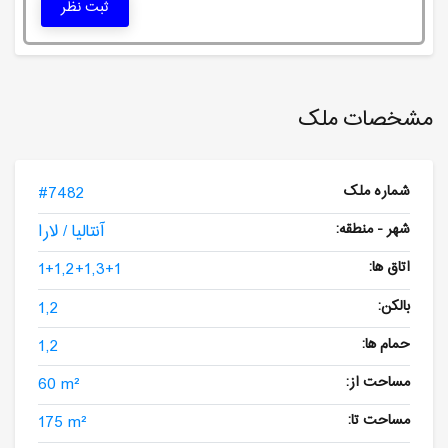
ثبت نظر
مشخصات ملک
شماره ملک
#7482
شهر - منطقه:
آنتالیا / لارا
اتاق ها:
1+1,2+1,3+1
بالکن:
1,2
حمام ها:
1,2
مساحت از:
60 m²
مساحت تا:
175 m²