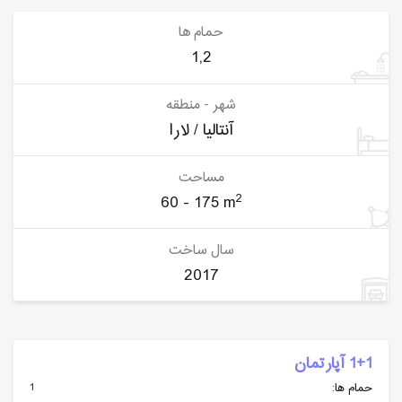
حمام ها
1,2
شهر - منطقه
آنتالیا / لارا
مساحت
2
60 - 175 m
سال ساخت
2017
1+1 آپارتمان
1
حمام ها: