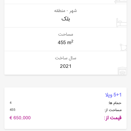
شهر - منطقه
بلک
مساحت
2
455 m
سال ساخت
2021
5+1 ویلا
4
حمام ها:
455
مساحت از:
قیمت از:
650,000 €