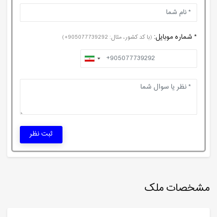
* شماره موبایل:
(با کد کشور، مثال: 905077739292+)
ثبت نظر
مشخصات ملک