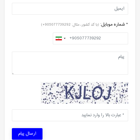
* شماره موبایل:
(با کد کشور، مثال: 905077739292+)
ارسال پیام