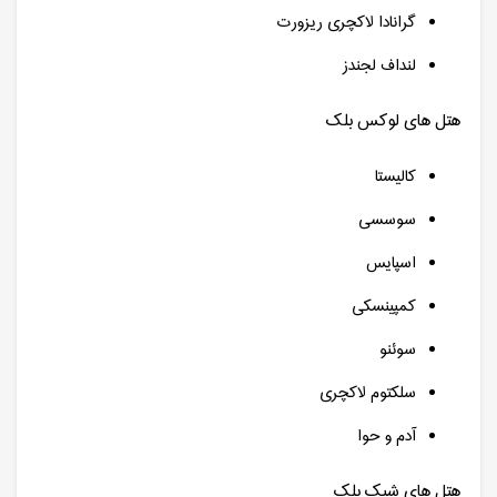
گرانادا لاکچری ریزورت
لنداف لجندز
هتل های لوکس بلک
کالیستا
سوسسی
اسپایس
کمپینسکی
سوئنو
سلکتوم لاکچری
آدم و حوا
هتل های شیک بلک