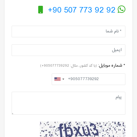
+90 507 773 92 92
* شماره موبایل:
(با کد کشور، مثال: 905077739292+)