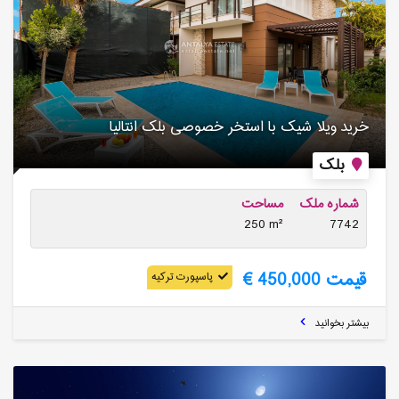
خرید ویلا شیک با استخر خصوصی بلک انتالیا
بلک
شماره ملک
مساحت
250 m²
7742
قیمت 450,000 €
پاسپورت ترکیه
بیشتر بخوانید