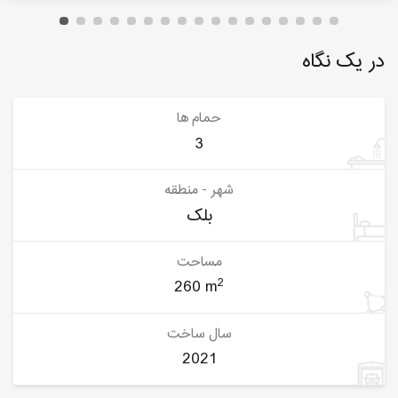
در یک نگاه
حمام ها
3
شهر - منطقه
بلک
مساحت
2
260 m
سال ساخت
2021