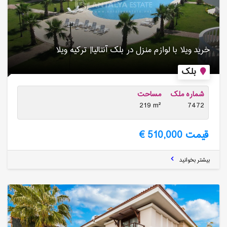
خرید ویلا با لوازم منزل در بلک آنتالیا| ترکیه ویلا
بلک
شماره ملک
مساحت
219 m²
7472
قیمت 510,000 €
بیشتر بخوانید