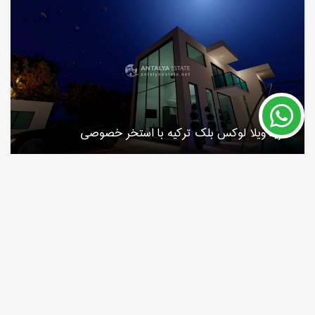
خرید ویلا لوکس بلک ترکیه با استخر خصوصی
بلک
شماره ملک
مساحت
460 m²
7733
قیمت 550,000 €
پاسپورت ترکیه
بیشتر بخوانید