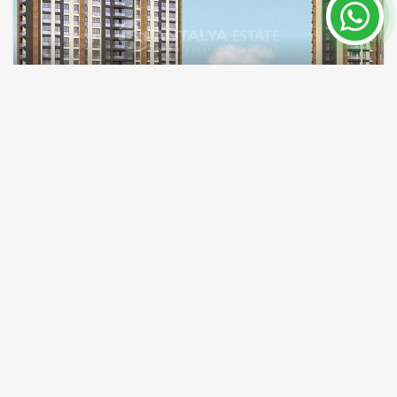
خرید خانه با اقساط در استانبول ترکیه لوکیشن عالی
استانبول
شماره ملک
مساحت
72 - 158 m²
5918
قیمت از 160,000 €
بیشتر بخوانید
24 ماهه