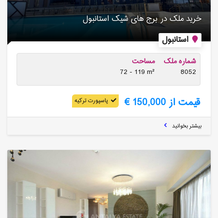
خرید ملک در برج های شیک استانبول
استانبول
شماره ملک
مساحت
72 - 119 m²
8052
قیمت از 150,000 €
پاسپورت ترکیه
بیشتر بخوانید