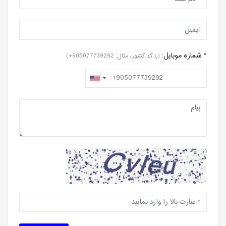
* شماره موبایل:
(با کد کشور، مثال: 905077739292+)