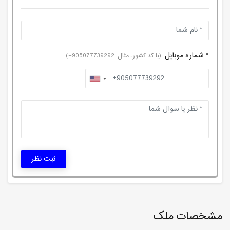
* شماره موبایل:
(با کد کشور، مثال: 905077739292+)
ثبت نظر
مشخصات ملک