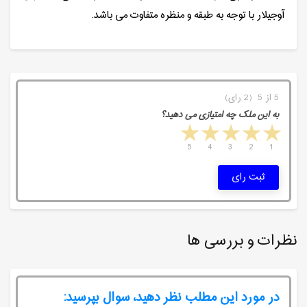
آوجیلار با توجه به طبقه و منظره متفاوت می باشد.
5 از 5 (2 رای)
به این ملک چه امتیازی می دهید؟
5 stars
4 stars
3 stars
2 stars
1 star
5
4
3
2
1
ثبت رای
نظرات و بررسی ها
در مورد این مطلب نظر دهید، سوال بپرسید: