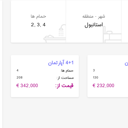
شهر - منطقه
حمام ها
استانبول
2, 3, 4
4+1 آپارتمان
4
3
حمام ها:
208
130
مساحت از:
232,000 €
قیمت از:
342,000 €