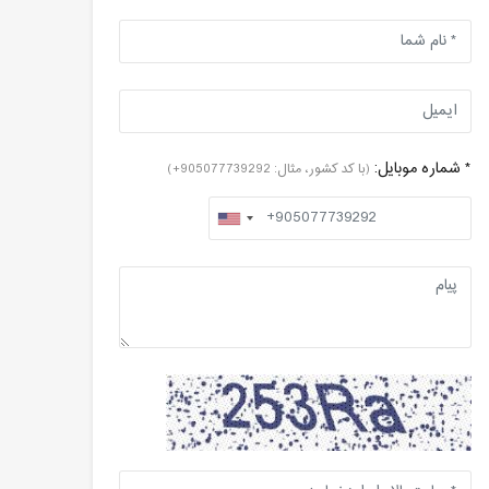
* شماره موبایل:
(با کد کشور، مثال: 905077739292+)