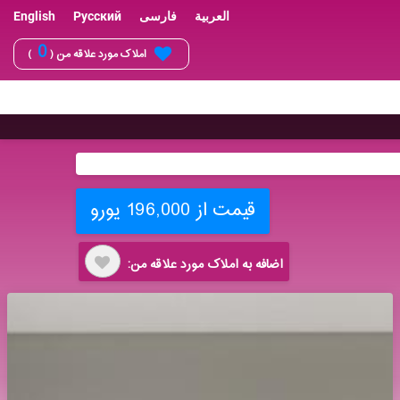
العربية
فارسی
Русский
English
0
املاک مورد علاقه من (
)
قیمت از 196,000 یورو
اضافه به املاک مورد علاقه من: