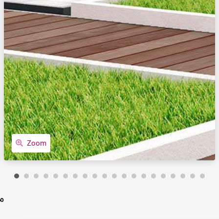
Zoom
م