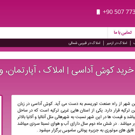
+90 507 773
تماس با ما
املاک در ازمیر
املاک در قبرس شمالی
رید کوش آداسی | املاک ، آپارتمان، وی
ین شهر از راه صنعت توریسم به دست می آید. کوش آداسی در زبان
 ترکیه قرار دارد. یکی از استان هایی غربی ترکیه است که در ساحل
اشد و قیمت ها در این شهر نسبت به شهرهائی مثل آنتالیا و آلانیا بالاتر
ر میباشد . در شش ماه دوم سال دارای آب و هوای نسبتا سردی میباشد
 قایق های موتوری به جزیره یونانی ساموس برگزار میشود .