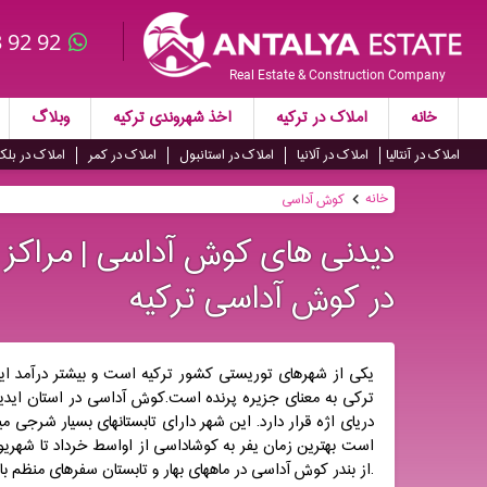
 92 92
Real Estate & Construction Company
خانه
املاک در ترکیه
اخذ شهروندی ترکیه
وبلاگ
املاک در آنتالیا
املاک در آلانیا
املاک در استانبول
املاک در کمر
املاک در بلک
خانه
کوش آداسی
دیدنی های کوش آداسی | مراکز خ
در کوش آداسی ترکیه
یکی از شهرهای توریستی کشور ترکیه است و بیشتر درآمد ا
ترکی به معنای جزیره پرنده است.کوش آداسی در استان ایدین
دریای اژه قرار دارد. این شهر دارای تابستانهای بسیار شرجی میب
است بهترین زمان یفر به کوشاداسی از اواسط خرداد تا شهریو
.از بندر کوش آداسی در ماههای بهار و تابستان سفرهای منظم با