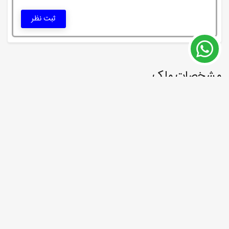
ثبت نظر
مشخصات ملک
شماره ملک
#7671
شهر - منطقه:
ازمیر
اتاق ها:
4+1,5+1,6+1
بالکن:
2,3,4
حمام ها:
2,3,4
مساحت از:
160 m²