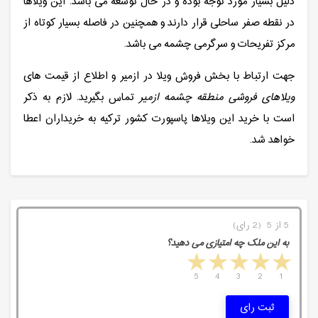
دلیل بسیار مورد توجه بوده و در حال توسعه می باشد. این ویلاها
در نقطه صفر ساحلی قرار دارند و همچنین در فاصله بسیار کوتاه از
مرکز تفریحات و سرگرمی چشمه می باشد.
جهت ارتباط با بخش فروش ویلا در ازمیر و اطلاع از قیمت های
ویلاهای فروشی منطقه چشمه ازمیر
تماس بگیرید. لازم به ذکر
است با خرید این ویلاها پاسپورت کشور ترکیه به خریداران اعطا
خواهد شد.
5 از 5 (2 رای)
به این ملک چه امتیازی می دهید؟
5 stars
4 stars
3 stars
2 stars
1 star
5
4
3
2
1
ثبت رای