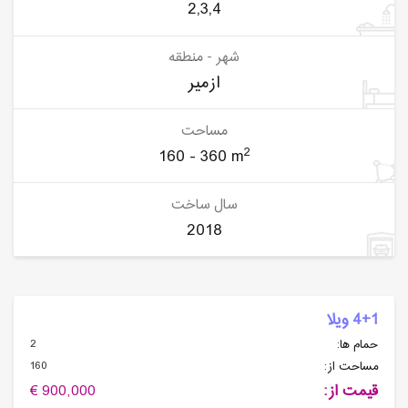
2,3,4
شهر - منطقه
ازمیر
مساحت
2
160 - 360 m
سال ساخت
2018
4+1 ویلا
2
حمام ها:
160
مساحت از:
قیمت از:
900,000 €