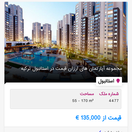
مجموعه آپارتمان های ارزان قیمت در استانبول ترکیه
استانبول
شماره ملک
مساحت
55 - 170 m²
4477
قیمت از 135,000 €