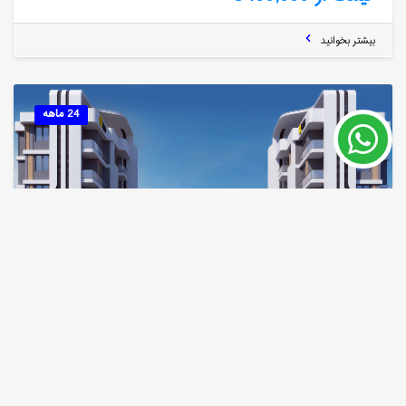
بیشتر بخوانید
24 ماهه
سرمایه گذاری و خرید خانه در پروژه مسکونی بزرگ لارا
آنتالیا ۲۰۲۲
آنتالیا / آلتین تاش
شماره ملک
مساحت
60 m²
7863