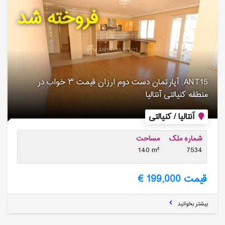
فروخته شد
ANT15, آپارتمان دست دوم ارزان قیمت ۳ خواب در
منطقه کنیالتی آنتالیا
آنتالیا / کنیالتی
شماره ملک
مساحت
140 m²
7534
قیمت 199,000 €
بیشتر بخوانید