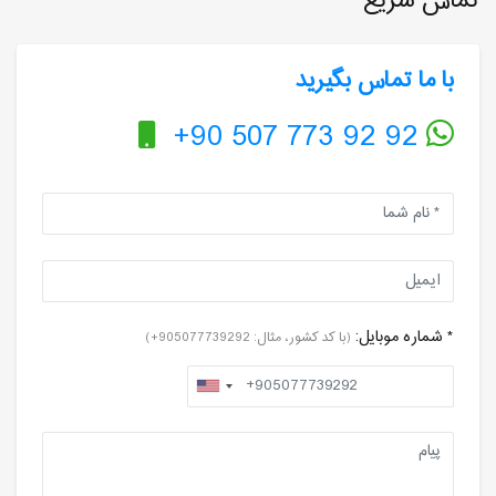
تماس سریع
با ما تماس بگیرید
+90 507 773 92 92
* شماره موبایل:
(با کد کشور، مثال: 905077739292+)