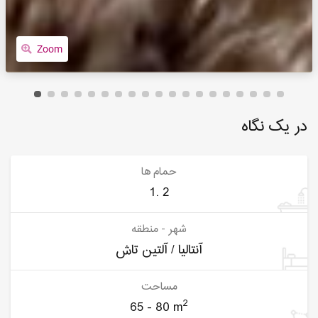
Zoom
در یک نگاه
حمام ها
1. 2
شهر - منطقه
آنتالیا / آلتین تاش
مساحت
2
65 - 80 m