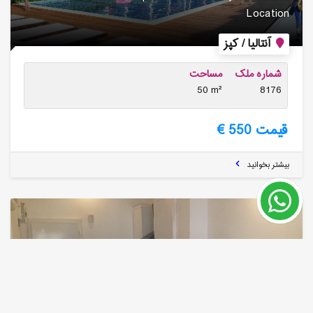
Location
آنتالیا / کپز
شماره ملک
مساحت
50 m²
8176
قیمت 550 €
بیشتر بخوانید