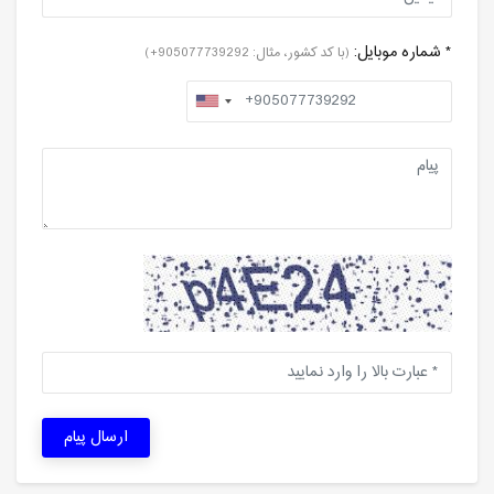
* شماره موبایل:
(با کد کشور، مثال: 905077739292+)
ارسال پیام