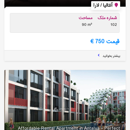
آنتالیا / لارا
شماره ملک
مساحت
90 m²
102
قیمت 750 €
بیشتر بخوانید
Affordable Rental Apartment in Antalya - Perfect