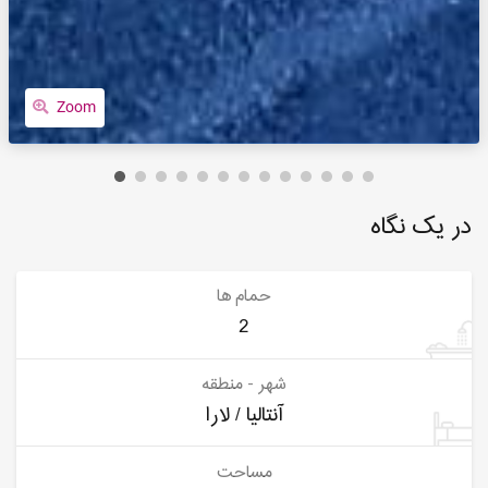
Zoom
در یک نگاه
حمام ها
2
شهر - منطقه
آنتالیا / لارا
مساحت