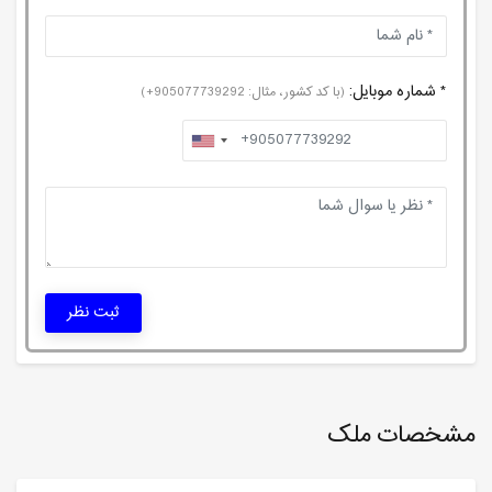
* شماره موبایل:
(با کد کشور، مثال: 905077739292+)
ثبت نظر
مشخصات ملک