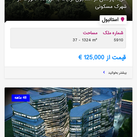
شهرک مسکونی
استانبول
شماره ملک
مساحت
37 - 1324 m²
5910
قیمت از 125,000 €
بیشتر بخوانید
48 ماهه