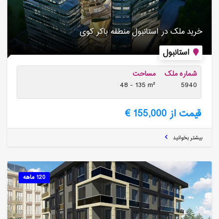
خرید ملک در استانبول منطقه باکر کوی
استانبول
شماره ملک
مساحت
48 - 135 m²
5940
قیمت از 155,000 €
بیشتر بخوانید
120 ماهه