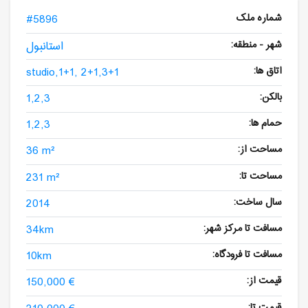
شماره ملک
#5896
شهر - منطقه:
استانبول
اتاق ها:
studio,1+1, 2+1,3+1
بالکن:
1,2,3
حمام ها:
1,2,3
مساحت از:
36 m²
مساحت تا:
231 m²
سال ساخت:
2014
مسافت تا مرکز شهر:
34km
مسافت تا فرودگاه:
10km
قیمت از:
150,000 €
قیمت تا: