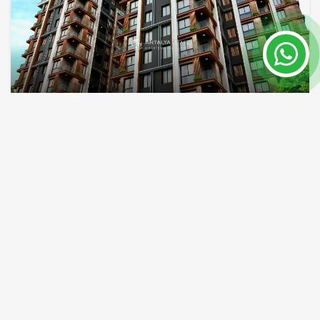
پیش خرید خانه استانبول ترکیه
استانبول
شماره ملک
مساحت
80 - 234 m²
8072
قیمت از 160,000 €
پاسپورت ترکیه
بیشتر بخوانید