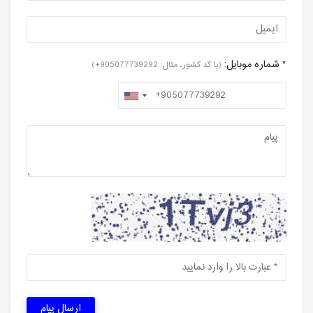
* شماره موبایل:
(با کد کشور، مثال: 905077739292+)
ارسال پیام