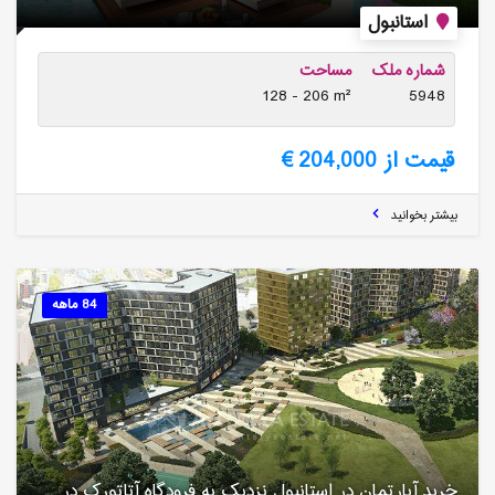
استانبول
شماره ملک
مساحت
128 - 206 m²
5948
قیمت از 204,000 €
بیشتر بخوانید
84 ماهه
خرید آپارتمان در استانبول نزدیک به فرودگاه آتاتورک در