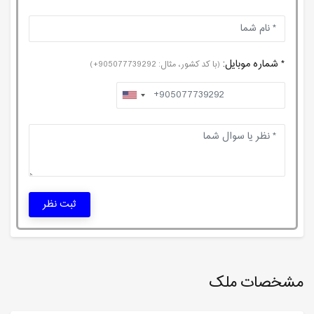
* شماره موبایل:
(با کد کشور، مثال: 905077739292+)
ثبت نظر
مشخصات ملک