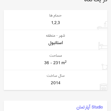
در یک نگاه
حمام ها
1,2,3
شهر - منطقه
استانبول
مساحت
2
36 - 231 m
سال ساخت
2014
Studio آپارتمان