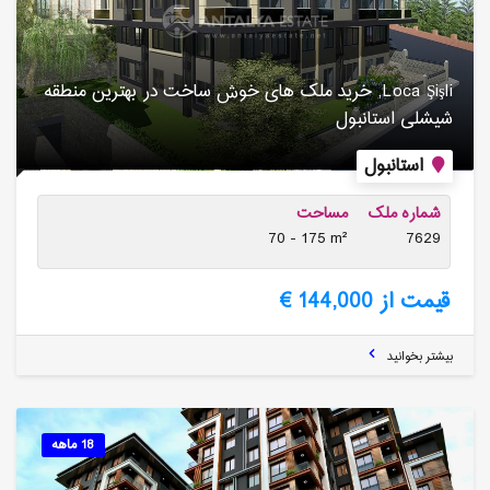
Loca Şişli, خرید ملک های خوش ساخت در بهترین منطقه
شیشلی استانبول
استانبول
شماره ملک
مساحت
70 - 175 m²
7629
قیمت از 144,000 €
بیشتر بخوانید
18 ماهه