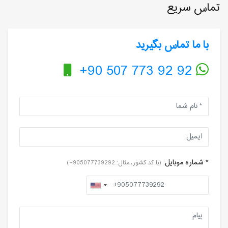
تماس سریع
با ما تماس بگیرید
+90 507 773 92 92
* شماره موبایل:
(با کد کشور، مثال: 905077739292+)