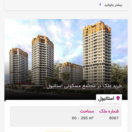
بیشتر بخوانید
خرید ملک در مجتمع مسکونی استانبول
استانبول
شماره ملک
مساحت
60 - 295 m²
8067