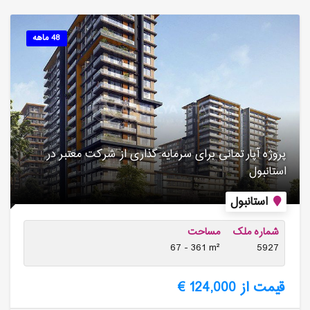
48 ماهه
پروژه آپارتمانی برای سرمایه گذاری از شرکت معتبر در
استانبول
استانبول
شماره ملک
مساحت
67 - 361 m²
5927
قیمت از 124,000 €