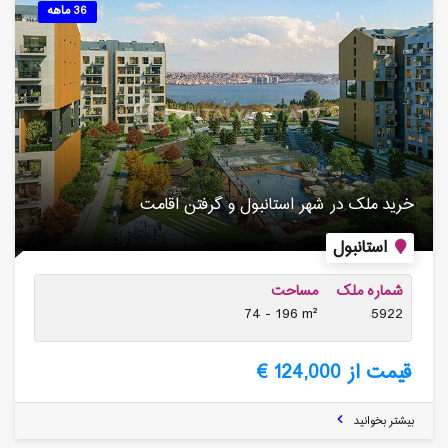
36 ماهه
خرید ملک در شهر استانبول و گرفتن اقامت
استانبول
شماره ملک
مساحت
74 - 196 m²
5922
قیمت از 124,000 €
بیشتر بخوانید