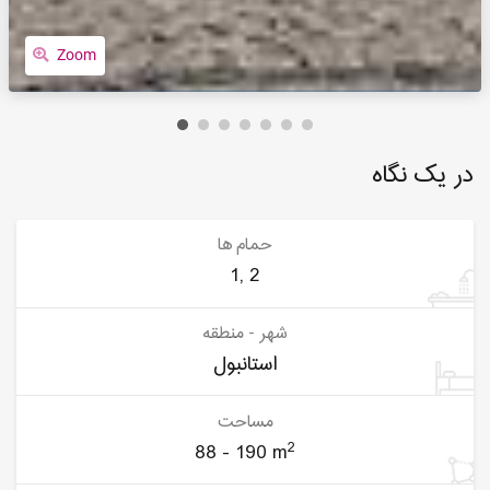
Zoom
در یک نگاه
حمام ها
1, 2
شهر - منطقه
استانبول
مساحت
2
88 - 190 m