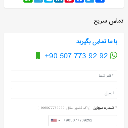
تماس سریع
با ما تماس بگیرید
+90 507 773 92 92
* شماره موبایل:
(با کد کشور، مثال: 905077739292+)