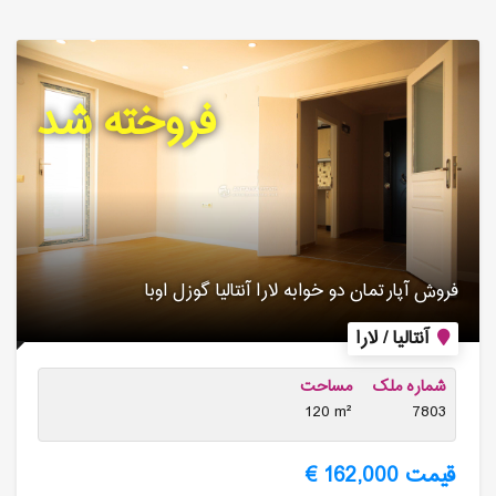
فروخته شد
فروش آپارتمان دو خوابه لارا آنتالیا گوزل اوبا
آنتالیا / لارا
شماره ملک
مساحت
120 m²
7803
قیمت 162,000 €