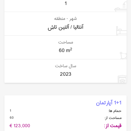
1
شهر - منطقه
آنتالیا / آلتین تاش
مساحت
2
60 m
سال ساخت
2023
1+1 آپارتمان
1
حمام ها:
60
مساحت از:
قیمت از:
123,000 €