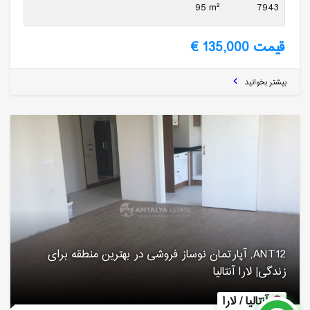
95 m²
7943
قیمت 135,000 €
بیشتر بخوانید
ANT12, آپارتمان نوساز فروشی در بهترین منطقه برای
زندگی| لارا آنتالیا
آنتالیا / لارا