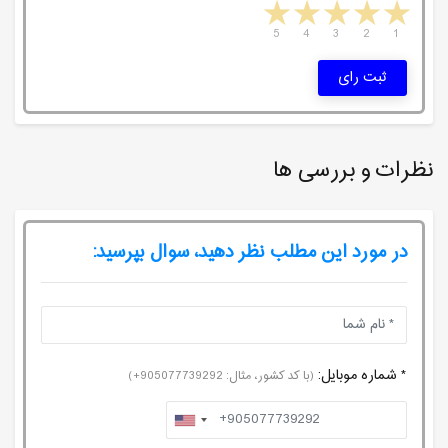
5 stars
4 stars
3 stars
2 stars
1 star
5
4
3
2
1
ثبت رای
نظرات و بررسی ها
در مورد این مطلب نظر دهید، سوال بپرسید:
* شماره موبایل:
(با کد کشور، مثال: 905077739292+)