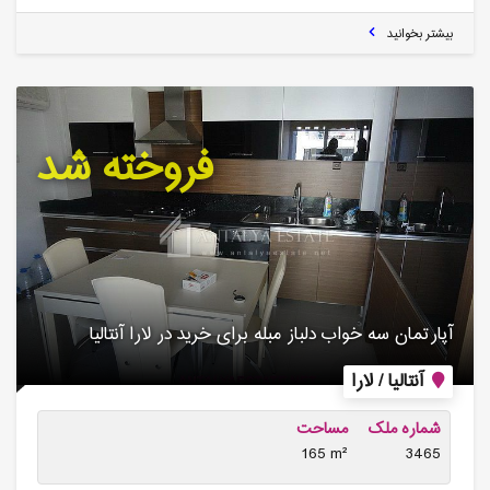
بیشتر بخوانید
فروخته شد
آپارتمان سه خواب دلباز مبله برای خرید در لارا آنتالیا
آنتالیا / لارا
شماره ملک
مساحت
165 m²
3465