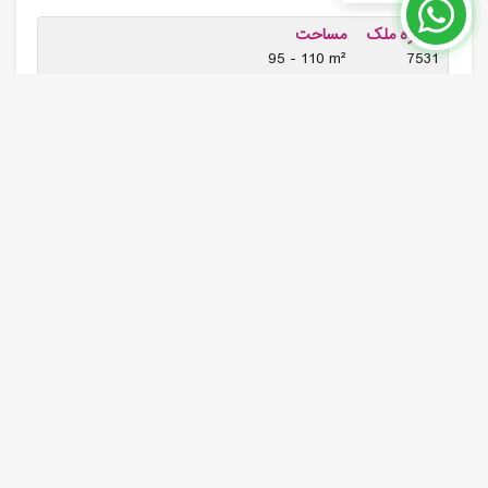
شماره ملک
مساحت
95 - 110 m²
7531
قیمت از 148,000 €
بیشتر بخوانید
خانه لوکس در لارا آنتالیا برای خرید