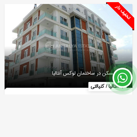
تخفیف دار
خرید مسکن در ساختمان لوکس آنتالیا
آنتالیا / کنیالتی
شماره ملک
مساحت
152 m²
4577
قیمت 220,000 €
- 20%
275,000 €