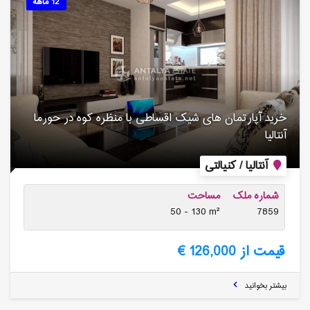
12 ماهه
خرید آپارتمان های شیک اقساطی با منظره کوه در حورما
آنتالیا
آنتالیا / کنیالتی
شماره ملک
مساحت
50 - 130 m²
7859
قیمت از 126,000 €
بیشتر بخوانید