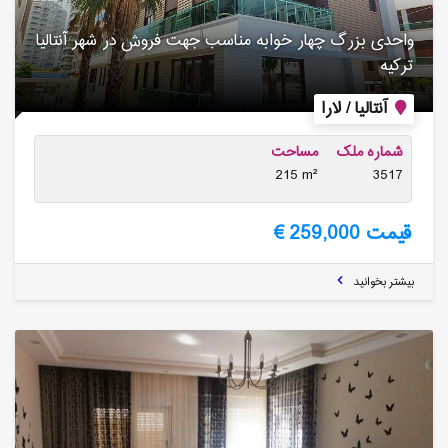
واحدی بزرگ چهار خوابه مناسب جهت فروش در شهر آنتالیا
ترکیه
آنتالیا / لارا
شماره ملک
مساحت
215 m²
3517
قیمت 259,000 €
بیشتر بخوانید