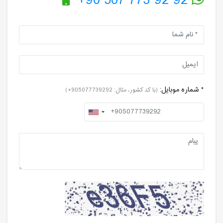
+90 507 773 92 92
* شماره موبایل:
(با کد کشور، مثال: 905077739292+)