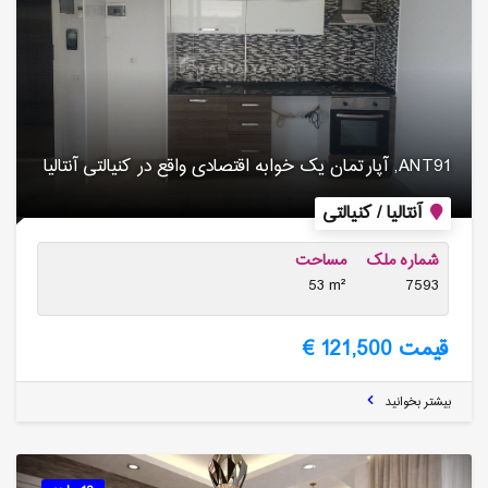
ANT91, آپارتمان یک خوابه اقتصادی واقع در کنیالتی آنتالیا
آنتالیا / کنیالتی
شماره ملک
مساحت
53 m²
7593
قیمت 121,500 €
بیشتر بخوانید