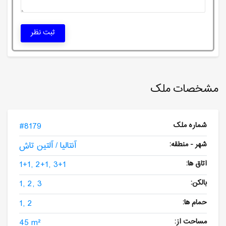
ثبت نظر
مشخصات ملک
شماره ملک
#8179
شهر - منطقه:
آنتالیا / آلتین تاش
اتاق ها:
1+1, 2+1, 3+1
بالکن:
1, 2, 3
حمام ها:
1, 2
مساحت از:
45 m²