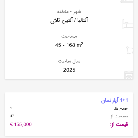
شهر - منطقه
آنتالیا / آلتین تاش
مساحت
2
45 - 168 m
سال ساخت
2025
1+1 آپارتمان
1
حمام ها:
47
مساحت از:
قیمت از:
155,000 €