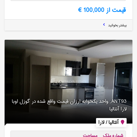
قیمت از 100,000 €
بیشتر بخوانید
ANT93, واحد یکخوابه ارزان قیمت واقع شده در گوزل اوبا
لارا آنتالیا
آنتالیا / لارا
شماره ملک
مساحت