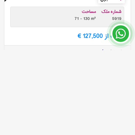
شماره ملک
مساحت
71 - 130 m²
5919
قیمت از 127,500 €
بیشتر بخوانید
ANT118, خرید خانه مبله واقع در محمودلار آلانیا