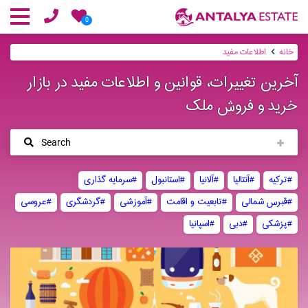
0
خانه
اطلاعات مفید
آخرین تغییرات، قوانین و اطلاعات مفید در بازار
خرید و فروش ملک
Search
#ترکیه
#آنتالیا
#آلانیا
#استانبول
#سرمایه‌ گذاری
#قبرس شمالی
#تابعیت و اقامت
#آموزشی
#گردشگری
#عروسی
#پزشکی
#دبی
#اسپانیا