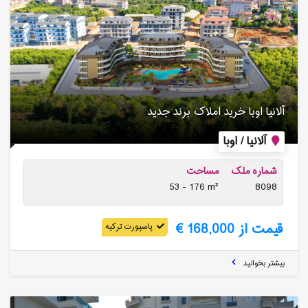
آلانیا اوبا خرید املاک برند جدید
آلانیا / اوبا
شماره ملک
مساحت
53 - 176 m²
8098
قیمت از 168,000 €
پاسپورت ترکیه
بیشتر بخوانید