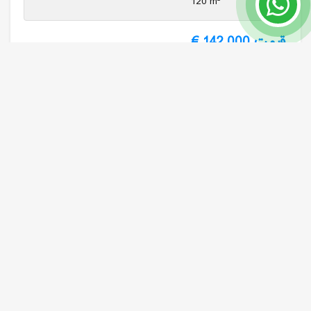
120 m²
7489
قیمت 142,000 €
بیشتر بخوانید
آپارتمان سه خواب مبله ارزان زیر قیمت در آلانیا
آلانیا / محموتلار